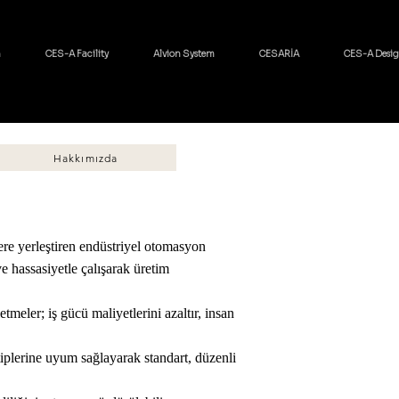
h
CES-A Facility
Alvion System
CESARİA
CES-A Desi
Hakkımızda
lere yerleştiren endüstriyel otomasyon
e hassasiyetle çalışarak üretim
tmeler; iş gücü maliyetlerini azaltır, insan
 tiplerine uyum sağlayarak standart, düzenli