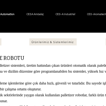
 Automation
CESA Ambalaj
CES-A Industrial
CES-Aromatec
Ürünlerimiz & Sistemlerimiz
ME ROBOTU
lletizer sistemleri, üretim hattından çıkan ürünleri otomatik olarak palet
na ve dizilim düzenine göre programlanabilen bu sistemler, yüksek hız v
eme işlemlerine göre çok daha hızlı, güvenli ve tutarlıdır. Bu sayede işle
bir çalışma ortamı oluşturur.
ik sektörlerinde yaygın olarak kullanılan palletizer robotlar, farklı ürün
sunar.