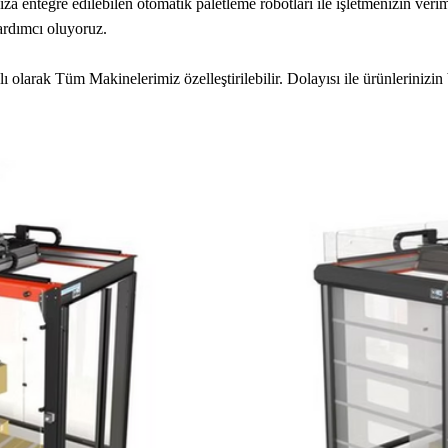
 entegre edilebilen otomatik paletleme robotları ile işletmenizin verimlil
ardımcı oluyoruz.
ı olarak Tüm Makinelerimiz özelleştirilebilir. Dolayısı ile ürünleriniz