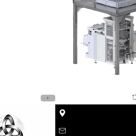
Merkez Ofis
Kavacık Mahallesi Kaptanlar 
cesamuhendis@gmail.com