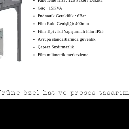
Paketleme Hızı : 120 Paket / Dakika
Güç : 15KVA
Pnömatik Gereklilik : 6Bar
Film Rulo Genişliği: 400mm
Film Tipi : Isıl Yapıştırmalı Film IP55
Avrupa standartlarında güvenlik
Çapraz Sızdırmazlık
Film milimetrik merkezleme
Ürüne özel hat ve proses tasarım
Cad. Özgür Apt. Sitesi No:18 D:6 İSTANBUL / BEYKOZ