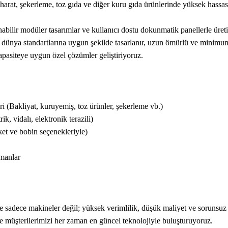
arat, şekerleme, toz gıda ve diğer kuru gıda ürünlerinde yüksek hassa
anabilir modüler tasarımlar ve kullanıcı dostu dokunmatik panellerle üreti
dünya standartlarına uygun şekilde tasarlanır, uzun ömürlü ve minimum b
kapasiteye uygun özel çözümler geliştiriyoruz.
(Bakliyat, kuruyemiş, toz ürünler, şekerleme vb.)
 vidalı, elektronik terazili)
t ve bobin seçenekleriyle)
manlar
re sadece makineler değil; yüksek verimlilik, düşük maliyet ve sorunsuz
e müşterilerimizi her zaman en güncel teknolojiyle buluşturuyoruz.