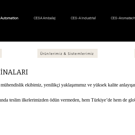
 Automation
CESA Ambalaj
CES-A Industrial
CES-Aromatec
Ürünlerimiz & Sistemlerimiz
İNALARI
ühendislik ekibimiz, yenilikçi yaklaşımımız ve yüksek kalite anlayışı
ında teslim ilkelerimizden ödün vermeden, hem Türkiye’de hem de glob