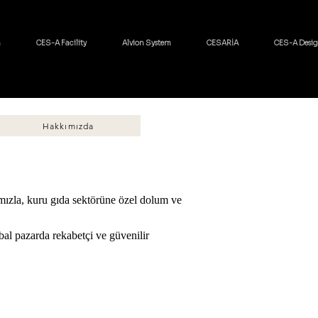
h
CES-A Facility
Alvion System
CESARİA
CES-A Desi
Hakkımızda
mızla, kuru gıda sektörüne özel dolum ve
al pazarda rekabetçi ve güvenilir