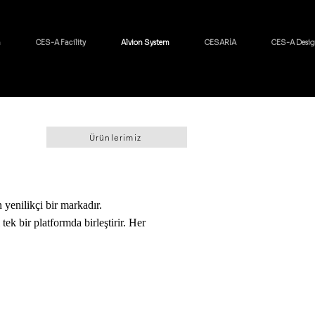
h
CES-A Facility
Alvion System
CESARİA
CES-A Desi
Ürünlerimiz
yenilikçi bir markadır.
ek bir platformda birleştirir. Her