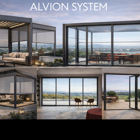
Cad. Özgür Apt. Sitesi No:18 D:6 İSTANBUL / BEYKOZ