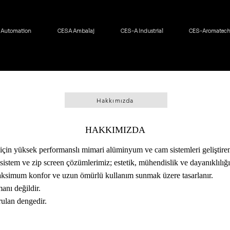
 Automation
CESA Ambalaj
CES-A Industrial
CES-Aromatec
Hakkımızda
HAKKIMIZDA
n yüksek performanslı mimari alüminyum ve cam sistemleri geliştiren 
sistem ve zip screen çözümlerimiz; estetik, mühendislik ve dayanıklılığı t
simum konfor ve uzun ömürlü kullanım sunmak üzere tasarlanır.
manı değildir.
rulan dengedir.