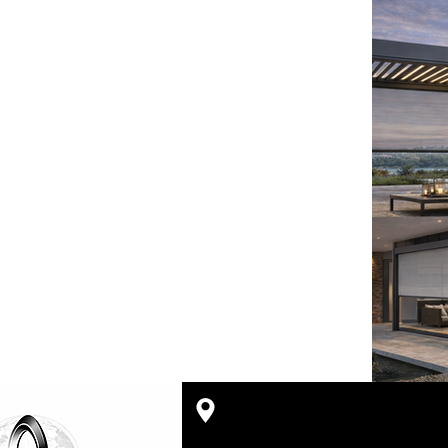
Merkez Ofis
Kavacık Mahallesi Kaptanlar 