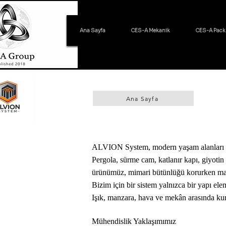
Ana Sayfa
CES-A Mekanik
CES-A Pack
Ana Sayfa
ALVION System, modern yaşam alanları içi
Pergola, sürme cam, katlanır kapı, giyotin 
ürünümüz, mimari bütünlüğü korurken mak
Bizim için bir sistem yalnızca bir yapı ele
Işık, manzara, hava ve mekân arasında ku
Mühendislik Yaklaşımımız