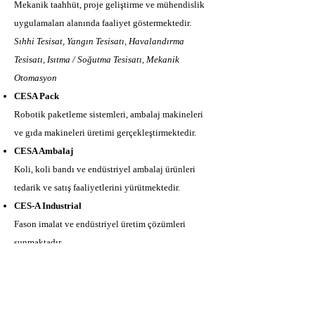
Mekanik taahhüt, proje geliştirme ve mühendislik
uygulamaları alanında faaliyet göstermektedir.
Sıhhi Tesisat, Yangın Tesisatı, Havalandırma
Tesisatı, Isıtma / Soğutma Tesisatı, Mekanik
Otomasyon
CESA Pack
Robotik paketleme sistemleri, ambalaj makineleri
ve gıda makineleri üretimi gerçekleştirmektedir.
CESA Ambalaj
Koli, koli bandı ve endüstriyel ambalaj ürünleri
tedarik ve satış faaliyetlerini yürütmektedir.
CES-A Industrial
Fason imalat ve endüstriyel üretim çözümleri
sunmaktadır.
CESA Aromatech
Koku makineleri ve profesyonel koku ürünleri
geliştirme ve üretim faaliyetleri yürütmektedir.